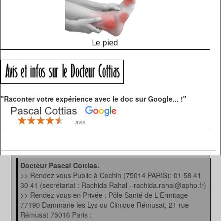
Le pied
"Raconter votre expérience avec le doc sur Google... !"
Docteur Pascal Cottias.
>> Rendez vous Public à Cochin (75014 PARIS): 01 58 41
30 41 (secrétariat : Rachida Rahal - rachida.rahal@aphp.fr)
>> Rendez vous en Privée : Pôle Santé de L'Ermitage
77190 Dammarie les Lys ou Clinique Rémusat, 21 rue
Rémusat 75016 Paris :