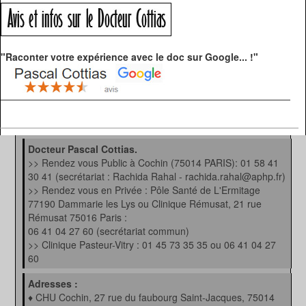
"Raconter votre expérience avec le doc sur Google... !"
Docteur Pascal Cottias.
>> Rendez vous Public à Cochin (75014 PARIS): 01 58 41
30 41 (secrétariat : Rachida Rahal - rachida.rahal@aphp.fr)
>> Rendez vous en Privée : Pôle Santé de L'Ermitage
77190 Dammarie les Lys ou Clinique Rémusat, 21 rue
Rémusat 75016 Paris :
06 41 04 27 60 (secrétariat commun)
>> Clinique Pasteur-Vitry : 01 45 73 35 35 ou 06 41 04 27
60
Adresses :
♦ CHU Cochin, 27 rue du faubourg Saint-Jacques, 75014