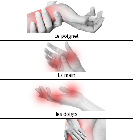
Le poignet
La main
les doigts