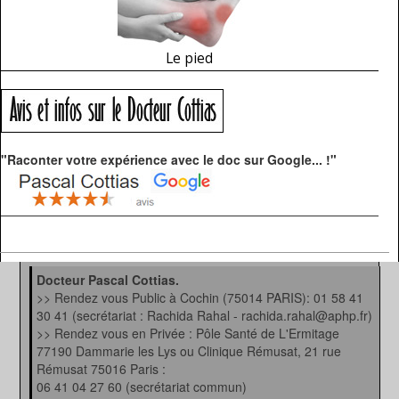
Le pied
"Raconter votre expérience avec le doc sur Google... !"
Docteur Pascal Cottias.
>> Rendez vous Public à Cochin (75014 PARIS): 01 58 41
30 41 (secrétariat : Rachida Rahal - rachida.rahal@aphp.fr)
>> Rendez vous en Privée : Pôle Santé de L'Ermitage
77190 Dammarie les Lys ou Clinique Rémusat, 21 rue
Rémusat 75016 Paris :
06 41 04 27 60 (secrétariat commun)